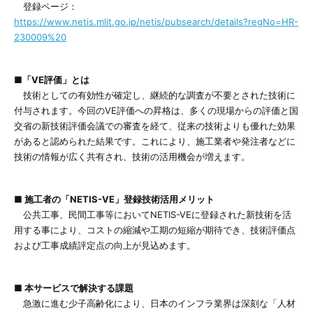
登録ページ：
https://www.netis.mlit.go.jp/netis/pubsearch/details?regNo=HR-
230009%20
■「VE評価」とは
技術としての有効性が確定し、継続的な調査が不要とされた技術に
付与されます。今回のVE評価への昇格は、多くの現場からの評価と国
交省の新技術評価会議での審査を経て、従来の技術よりも優れた効果
があると認められた結果です。これにより、施工業者や発注者などに
技術の情報が広く共有され、技術の活用機会が増えます。
■ 施工者の「NETIS-VE」登録技術活用メリット
公共工事、民間工事等においてNETIS-VEに登録された新技術を活
用する事により、コストの縮減や工期の短縮が期待でき、技術評価点
および工事成績評定点の向上が見込めます。
■ 本サービスで解決する課題
急激に進む少子高齢化により、日本のインフラ業界は深刻な「人材