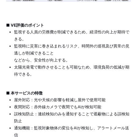
■ VE評価のポイント
監視する人員の労務費が削減できるため、経済性の向上が期待で
きる。
監視時に災害に巻き込まれるリスク、時間外の巡視及び異常の見
逃しが削減できること
などから、安全性が向上する。
太陽光発電で動作させることも可能なため、環境負荷の低減が期
待できる。
■ 本サービスの特徴
屋外対応：光や天候の影響を軽減し屋外で使用可能
夜間対応：赤外線カメラで夜間でもAIが検知可能
誤検知防止：連続検知のみを通知することで遮蔽物による誤検知
防止
通知機能：監視対象物体の変位をAIが検知し、アラートメール送
信