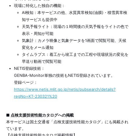
現場に特化した独自の機能：
AI検知：本サービスの他、水質異常検知(油膜)・積雪異常検
知サービスも提供中
天気予報ライト：現場の１時間後の天気予報をライトの色で
表示・周知が可能
気象計：カメラ映像と気象データを1画面で閲覧可能、天候
変化をメール通知
タイムラプス：着工から竣工までの工程や現場状況の変化を
早送り動画で閲覧可能
NETIS登録技術：
GENBA-Monitor単独の技術もNETIS登録されています。
登録ページ：
https://www.netis.mlit.go.jp/netis/pubsearch/details?
regNo=KT-230321%20
■ 点検支援技術性能カタログへの掲載
本サービスは国土交通省「点検支援技術性能カタログ」にも掲載され
ています。
【点検支援技術性能カタログ掲載情報】