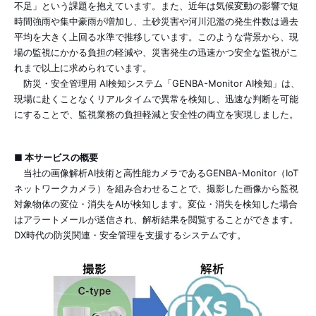
不足」という課題を抱えています。また、近年は気候変動の影響で短
時間強雨や集中豪雨が増加し、土砂災害や河川氾濫の発生件数は過去
平均を大きく上回る水準で推移しています。このような背景から、現
場の監視にかかる負担の軽減や、災害発生の迅速かつ安全な監視がこ
れまで以上に求められています。
防災・安全管理用 AI検知システム「GENBA-Monitor AI検知」は、
現場に赴くことなくリアルタイムで異常を検知し、迅速な判断を可能
にすることで、監視業務の負担軽減と安全性の両立を実現しました。
■ 本サービスの概要
当社の画像解析AI技術と高性能カメラであるGENBA-Monitor（IoT
ネットワークカメラ）を組み合わせることで、撮影した画像から監視
対象物体の変位・消失をAIが検知します。変位・消失を検知した場合
はアラートメールが送信され、解析結果を閲覧することができます。
DX時代の防災関連・安全管理を支援するシステムです。