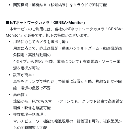
閲覧機能：解析結果（検知結果）をクラウドで閲覧可能
■ IoTネットワークカメラ「GENBA-Monitor」
本サービスのご利用には、当社のIoTネットワークカメラ「GENBA-
Monitor」が必要です。以下の特徴がございます。
用途に応じてカメラを選択可能：
用途に応じて、静止画撮影・動画パンチルトズーム・動画撮影画
角固定・高性能動画の
4タイプから選択が可能、電源についても有線電源・ソーラー電
源を選択が可能
設置が簡単：
単管をクランプで挟むだけで簡単に設置が可能、複雑な組立や回
線・電源の敷設は不要
高画質：
遠隔から、PCでもスマートフォンでも、クラウド経由で高画質な
画像・映像を確認可能
複数現場一括管理：
マルチビューワー機能で複数現場の一括管理も可能、複数箇所か
らの同時閲覧も可能