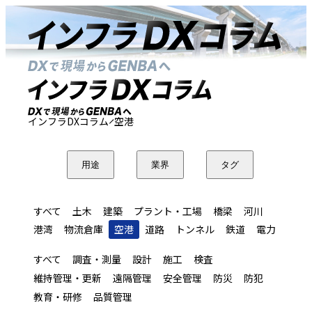
インフラDXコラム
空港
用途
業界
タグ
すべて
土木
建築
プラント・工場
橋梁
河川
港湾
物流倉庫
空港
道路
トンネル
鉄道
電力
すべて
調査・測量
設計
施工
検査
維持管理・更新
遠隔管理
安全管理
防災
防犯
教育・研修
品質管理