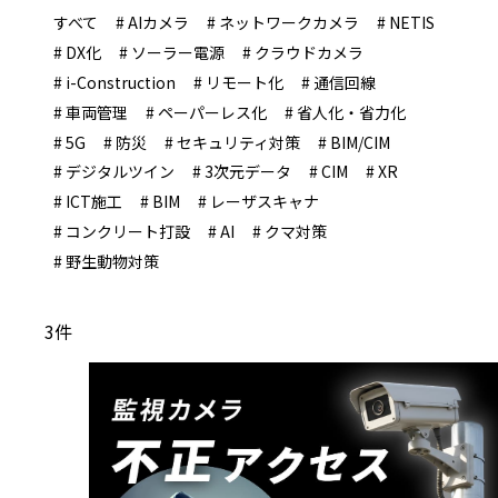
すべて
# AIカメラ
# ネットワークカメラ
# NETIS
# DX化
# ソーラー電源
# クラウドカメラ
# i-Construction
# リモート化
# 通信回線
# 車両管理
# ペーパーレス化
# 省人化・省力化
# 5G
# 防災
# セキュリティ対策
# BIM/CIM
# デジタルツイン
# 3次元データ
# CIM
# XR
# ICT施工
# BIM
# レーザスキャナ
# コンクリート打設
# AI
# クマ対策
# 野生動物対策
3件